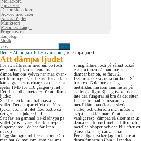
Mollackord
Sju ackord
Diatoniska ackord
Ackord med dator
Ackordföljder
Musikteori
Memorera sånger
Programvara
Banjologi
Musik
Hem
»
Att börja
»
Effektiv inlärning
»
Dämpa ljudet
Att dämpa ljudet
För att hålla sams med sambo (och
stränghållaren och på så sätt också
ev. grannar) kan det vara bra att
variera tonen då man inte helt
dämpa banjons volym när man övar -
dämpar banjon, se figur 2.
det finns inget så effektivt för att lära
Det finns också andra sordiner. Så
känna grannen närmare som när man
har t.ex. Goldtone en slags
spelar FMB för 118 gången (i rad).
metallklämma som man fäster på
Det finns olika metoder för att dämpa
stallet (se figur 3). Jag tycker dock
ljudet:
inte den fungerar så bra då det sitter
Sätt fast en klump häftmassa på
filt fastlimmad på insidan av
stallet. Det dämpar effektivt. Viss
metallklämman (för att skydda
tycker t.o.m. att det låter bättre då
stallet) och eftersom man måste ta
det ger ett mjukare ljud.
av/på hela klämman för att spela
Sätt fast en gammal trä-klädnypa på
vanligt resp. dämpad så sliter man ut
stallet (
obs
! nyare plast-klädnypor
denna och limmet mellan filten och
fungerar inte - de har för liten
metallen släpper och den blir efter ett
massa).
ganska kort tag oanvändbar.
Lägg skumgummi i resonatorn. Om
Personligen tycker jag dock inte att
man har skumgummi som har små
denna fungerar så bra i längden.