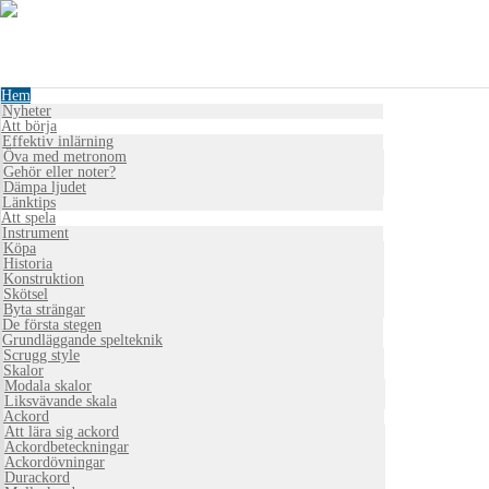
Hem
Nyheter
Att börja
Effektiv inlärning
Öva med metronom
Gehör eller noter?
Dämpa ljudet
Länktips
Att spela
Instrument
Köpa
Historia
Konstruktion
Skötsel
Byta strängar
De första stegen
Grundläggande spelteknik
Scrugg style
Skalor
Modala skalor
Liksvävande skala
Ackord
Att lära sig ackord
Ackordbeteckningar
Ackordövningar
Durackord