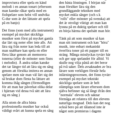
improvisera eller spela en känd
den bästa lösningen. I början när
melodi i en annan tonart (eftersom
man försöker lära sig den
man kanske råkar spela med en
grundläggande tekniken med
fiolspelare som helst vill undvika
mycket enkla sånger (och s.k.
G-dur som är det lättaste att spela
"rolls" eller mönster på svenska) att
på en banjo)
det är otroligt viktigt att man kan
lyssna på en duktig spelare och till
Det finns (som med alla instrument)
en börja härma det spelsätt man hör.
exempel på mycket skickliga
musiker som först på mycket gamla
Tänk på att som musiker så kan
dar lärt sig noter eller inte alls. Att
man sitt instrument och kan "höra"
lära sig från noter kan leda till att
musik, inte enbart mekaniskt
man snabbare kan spela en eller
överföra toner på ett papper till en
flera låtar genom att memorera
sträng. Många misslyckas tyvärr här
tonerna (eller de mönster som finns
och ger upp spelandet för alltid. Vi
i melodin). Å andra sidan kanske
skulle nog vilja påstå att det beror
det tar längre tid att lära sig en sång
på två saker. Dels avsaknaden av bra
genom att försöka imitera en annan
lärare som verkligen förstår hela
spelare men när man väl lärt sig det
inlärningsprocessen, det finns tyvärr
så brukar dom flesta ha lättare att
exempel på mycket tekniskt
komma ihåg sången (förmodligen
skickliga spelare som är helt
för att man har påverkat olika delar
olämpliga som lärare eftersom dom
i hjärnan vid dessa två sätt att lära
själva befinner sig så långt ifrån den
sig en sång.)
"normala" eleven och saknar
förmåga att relatera till den elevens
Alla utom de allra bästa
naturliga mognad. Dels kan det nog
professionella musiker har också
också bero på att tålamod inte är
väldigt svårt att kunna spela en sång
något som premieras i dagens