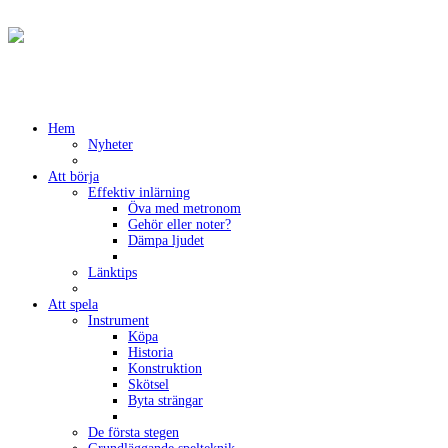
Hem
Nyheter
Att börja
Effektiv inlärning
Öva med metronom
Gehör eller noter?
Dämpa ljudet
Länktips
Att spela
Instrument
Köpa
Historia
Konstruktion
Skötsel
Byta strängar
De första stegen