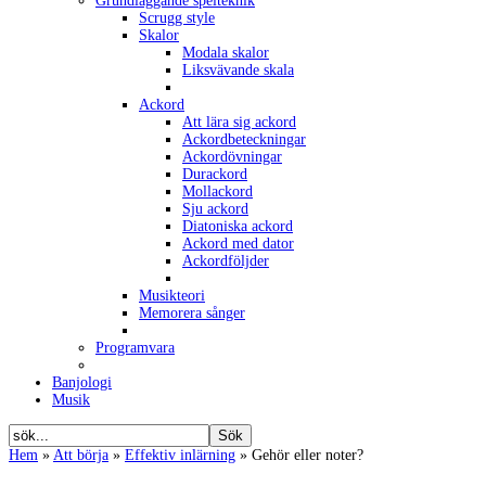
Grundläggande spelteknik
Scrugg style
Skalor
Modala skalor
Liksvävande skala
Ackord
Att lära sig ackord
Ackordbeteckningar
Ackordövningar
Durackord
Mollackord
Sju ackord
Diatoniska ackord
Ackord med dator
Ackordföljder
Musikteori
Memorera sånger
Programvara
Banjologi
Musik
Hem
»
Att börja
»
Effektiv inlärning
»
Gehör eller noter?