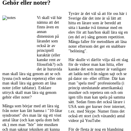
Gehör eller noter?
Tyvärr är det väl så att för oss här i
Vi skall väl här
Sverige där det inte är så lätt att
nämna att det
hitta en lärare som är beredd att
finns även en
sitta i kanske två timmar med en
annan
elev för att han/hon skall lära sig en
dimension på
(en del av) sång genom repetition.
lärandet som
Många faller för metodiken att läsa
också är av
noter eftersom det ger en snabbare
principiell
"belöning".
karaktär (eller
kanske rent av
Här skulle vi därför vilja slå ett slag
filosofisk?) och
för de videor man kan hitta, eller
det är huruvida
kanske det som numer är vanligare
man skall lära sig genom att se och
att ladda ned från någon sajt och se
lyssna (och sedan repetera) eller om
på dator on- eller offline. Där kan
man skall lära sig genom att läsa
man "spela med" professionella (i
noter (eller tablatur). Enklare
princip uteslutande amerikanska)
uttryck skall man lära sig genom
musiker och repetera om och om
gehör eller noter?
igen tills man kan spela på samma
sätt. Sedan finns det också lärare i
Många som börjar med att lära sig
USA som ger kurser över internet,
från noter kan lätt hamna i "10-låtar
t.ex. med Skype. Numer finns det
syndromet" dvs man lär sig ett visst
också ett stort (och växande) antal
antal låtar (och kan spela dom helt
videor på YouTube.
ok.) men man "hör" inte musiken
och man saknar tekniken att kunna
För de flesta är nog en blandning