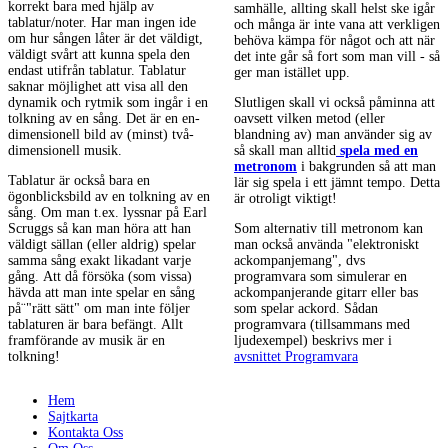
korrekt bara med hjälp av
samhälle, allting skall helst ske igår
tablatur/noter. Har man ingen ide
och många är inte vana att verkligen
om hur sången låter är det väldigt,
behöva kämpa för något och att när
väldigt svårt att kunna spela den
det inte går så fort som man vill - så
endast utifrån tablatur. Tablatur
ger man istället upp.
saknar möjlighet att visa all den
dynamik och rytmik som ingår i en
Slutligen skall vi också påminna att
tolkning av en sång. Det är en en-
oavsett vilken metod (eller
dimensionell bild av (minst) två-
blandning av) man använder sig av
dimensionell musik.
så skall man alltid
spela med en
metronom
i bakgrunden så att man
Tablatur är också bara en
lär sig spela i ett jämnt tempo. Detta
ögonblicksbild av en tolkning av en
är otroligt viktigt!
sång. Om man t.ex. lyssnar på Earl
Scruggs så kan man höra att han
Som alternativ till metronom kan
väldigt sällan (eller aldrig) spelar
man också använda "elektroniskt
samma sång exakt likadant varje
ackompanjemang", dvs
gång. Att då försöka (som vissa)
programvara som simulerar en
hävda att man inte spelar en sång
ackompanjerande gitarr eller bas
på¨"rätt sätt" om man inte följer
som spelar ackord. Sådan
tablaturen är bara befängt. Allt
programvara (tillsammans med
framförande av musik är en
ljudexempel) beskrivs mer i
tolkning!
avsnittet Programvara
Hem
Sajtkarta
Kontakta Oss