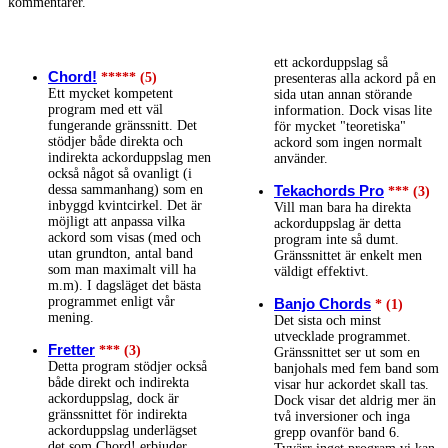
kommentarer.
ett ackorduppslag så
Chord!
***** (5)
presenteras alla ackord på en
Ett mycket kompetent
sida utan annan störande
program med ett väl
information. Dock visas lite
fungerande gränssnitt. Det
för mycket "teoretiska"
stödjer både direkta och
ackord som ingen normalt
indirekta ackorduppslag men
använder.
också något så ovanligt (i
dessa sammanhang) som en
Tekachords Pro
*** (3)
inbyggd kvintcirkel. Det är
Vill man bara ha direkta
möjligt att anpassa vilka
ackorduppslag är detta
ackord som visas (med och
program inte så dumt.
utan grundton, antal band
Gränssnittet är enkelt men
som man maximalt vill ha
väldigt effektivt.
m.m). I dagsläget det bästa
programmet enligt vår
Banjo Chords
* (1)
mening.
Det sista och minst
utvecklade programmet.
Fretter
*** (3)
Gränssnittet ser ut som en
Detta program stödjer också
banjohals med fem band som
både direkt och indirekta
visar hur ackordet skall tas.
ackorduppslag, dock är
Dock visar det aldrig mer än
gränssnittet för indirekta
två inversioner och inga
ackorduppslag underlägset
grepp ovanför band 6.
det som Chord! erbjuder.