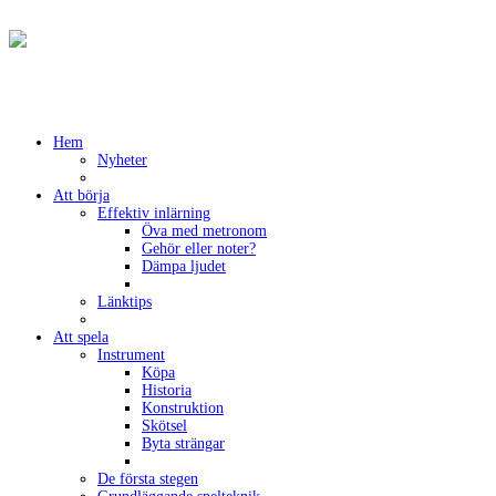
Hem
Nyheter
Att börja
Effektiv inlärning
Öva med metronom
Gehör eller noter?
Dämpa ljudet
Länktips
Att spela
Instrument
Köpa
Historia
Konstruktion
Skötsel
Byta strängar
De första stegen