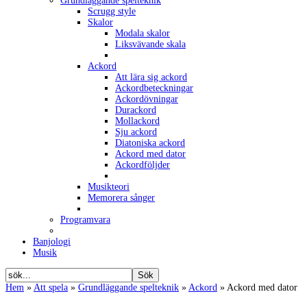
Grundläggande spelteknik
Scrugg style
Skalor
Modala skalor
Liksvävande skala
Ackord
Att lära sig ackord
Ackordbeteckningar
Ackordövningar
Durackord
Mollackord
Sju ackord
Diatoniska ackord
Ackord med dator
Ackordföljder
Musikteori
Memorera sånger
Programvara
Banjologi
Musik
Hem
»
Att spela
»
Grundläggande spelteknik
»
Ackord
»
Ackord med dator